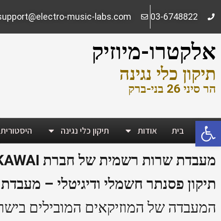
ילוג
support@electro-music-labs.com
03-6748822
תוכן
אלקטרו-מיוזיק
תיקון כלי נגינה
הר סיני 26 בני-ברק
פתח סרגל נגישות
בית
אודות
תיקון כלי נגינה
היסטורית 
מעבדת שרות רשמית של חברת KAWAI קוואי.
תיקון פסנתר חשמלי ודיגיטלי – מעבדת מומחים לר
המעבדה של המוזיקאים המובילים בישראל 46 