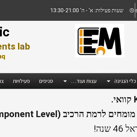
שעות פעילות: א' - ה' 13:30-21:00
ic
nts lab
aq
כלי הנגינה
עצות ועוד…
סניפים
פעילויות
צו
מת הרכיב (Component Level)
שנה!