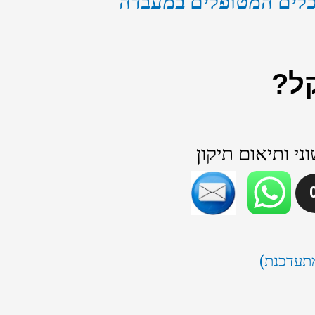
הכלים המטופלים במעבדה
ל?
י ותיאום תיקון
מתעדכנת)