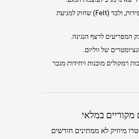
חידוש וכיול מנגנון הפטישים: החלפת משקולות, רפידות, ולבד (Felt) שחוק למניעת
בק המפריעים לרצף הנגינה.
ציומטרים של ווליום.
DC Jack) רופפים, מערכות רמקולים מובנות ויחידות מגבר
רו מיוזיק לא ממתינים חודשים