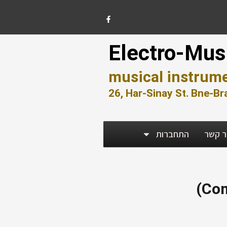
F
a
c
e
b
o
Electro-Mus
o
k
-
f
musical instrume
26, Har-Sinay St. Bne-Br
ר קשר
התחברות