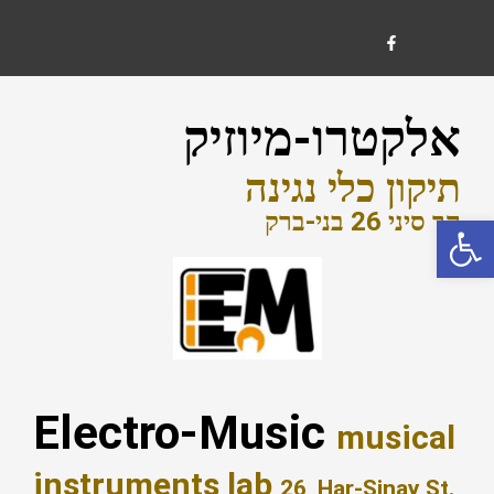
ילוג
F
a
c
e
תוכן
b
o
o
אלקטרו-מיוזיק
k
-
f
תיקון כלי נגינה
הר סיני 26 בני-ברק
פתח סרגל נגישות
Electro-Music
musical
instruments lab
26, Har-Sinay St.