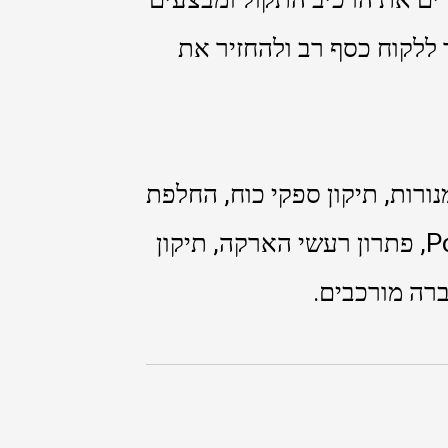
ללקוח כסף רב ולהחזיר את
תר בכיול Bias, החלפת מנורות, תיקון ספקי כוח, החלפת
קבלים, תיקון מעגלי Preamp ו-Power Amp, פתרון רעשי הארקה, תיקון
רה מורכבים.