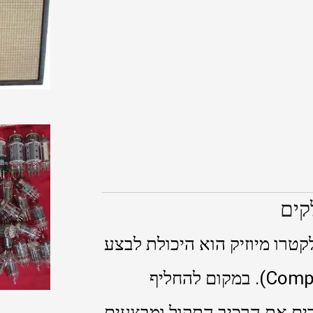
קים
רו מיוזיק הוא היכולת לבצע
תיקונים ברמת רכיב (Component Level Repair). במקום להחליף
רים את הרכיב התקול ומבצעים