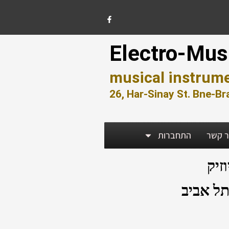
F
a
c
e
b
o
Electro-Mus
o
k
-
f
musical instrume
26, Har-Sinay St. Bne-Br
ר קשר
התחברות
זיק
תל אביב